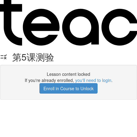
第5课测验
Lesson content locked
If you're already enrolled,
you'll need to login
.
Enroll in Course to Unlock